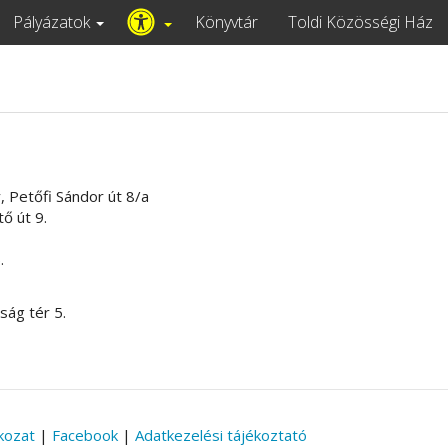
Pályázatok
Könyvtár
Toldi Közösségi Ház
Petőfi Sándor út 8/a
ő út 9.
.
ág tér 5.
kozat
|
Facebook
|
Adatkezelési tájékoztató