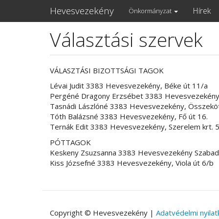
Main
Hevesvezekény
Hírek
Önkormányzat
navigation
Választási szervek
Ugrás
a
tartalomra
VÁLASZTÁSI BIZOTTSÁGI TAGOK
Lévai Judit 3383 Hevesvezekény, Béke út 11/a
Pergéné Dragony Erzsébet 3383 Hevesvezekény, 
Tasnádi Lászlóné 3383 Hevesvezekény, Összeköt
Tóth Balázsné 3383 Hevesvezekény, Fő út 16.
Ternák Edit 3383 Hevesvezekény, Szerelem krt. 5
PÓTTAGOK
Keskeny Zsuzsanna 3383 Hevesvezekény Szabads
Kiss Józsefné 3383 Hevesvezekény, Viola út 6/b
Copyright © Hevesvezekény |
Adatvédelmi nyilat