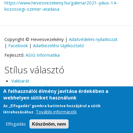
https://www.hevesvezekeny.hu/galeria/2021-julius-14-
kozossegi-szinter-atadasa
Copyright © Hevesvezekény |
Adatvédelmi nyilatkozat
|
Facebook
|
Adatkezelési tájékoztató
Fejlesztő:
ASIG Informatika
Stílus választó
Vakbarát
Hagyományos nézet
A felhasználói élmény javítása érdekében a
webhelyen sütiket használunk
Az „Elfogadás” gombra kattintva hozzájárul a sütik
További információk
létrehozásához.
Elfogadás
Köszönöm, nem