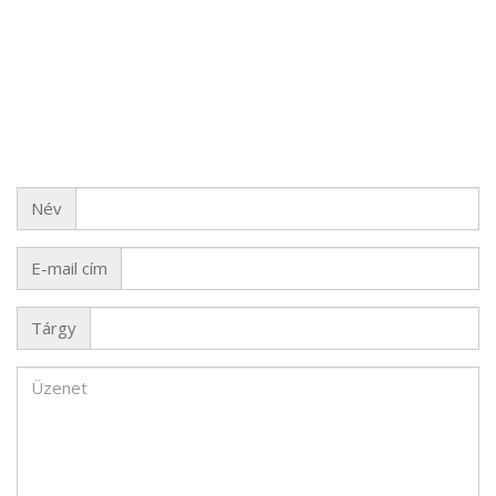
Név
Név
E-
E-mail cím
mail
cím
Tárgy
Tárgy
Üzenet