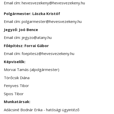
Email cím: hevesvezekeny@hevesvezekeny.hu
Polgármester: Lászka Kristóf
Email cím: polgarmester@hevesvezekeny.hu
Jegyző: Joó Bence
Email cím: jegyzo@atany.hu
Főépítész: Forrai Gábor
Email cím: foepitesz@hevesvezekeny.hu
Képviselők:
Morvai Tamás (alpolgármester)
Törőcsik Diána
Fenyves Tibor
Sipos Tibor
Munkatársak:
Adácsiné Bodnár Erika - hatósági ügyintéző