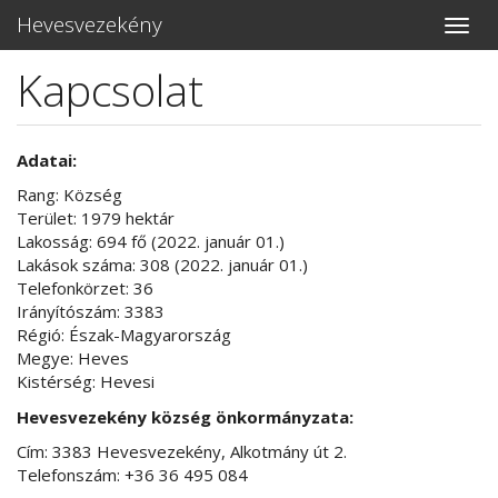
Hevesvezekény
Toggle
naviga
Kapcsolat
Ugrás
a
tartalomra
Adatai:
Rang: Község
Terület: 1979 hektár
Lakosság: 694 fő (2022. január 01.)
Lakások száma: 308 (2022. január 01.)
Telefonkörzet: 36
Irányítószám: 3383
Régió: Észak-Magyarország
Megye: Heves
Kistérség: Hevesi
Hevesvezekény község önkormányzata:
Cím: 3383 Hevesvezekény, Alkotmány út 2.
Telefonszám: +36 36 495 084