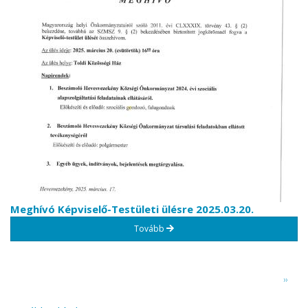
Meghívó Képviselő-Testületi ülésre 2025.03.20.
Tovább
Oldalszámozás
Követ
››
oldal