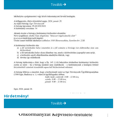
Tovább
Hirdetmény!
Tovább