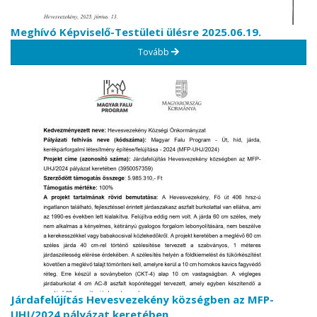
Meghívó Képviselő-Testületi ülésre 2025.06.19.
Tovább
Járdafelújítás Hevesvezekény községben az MFP-
UHJ/2024 pályázat keretében