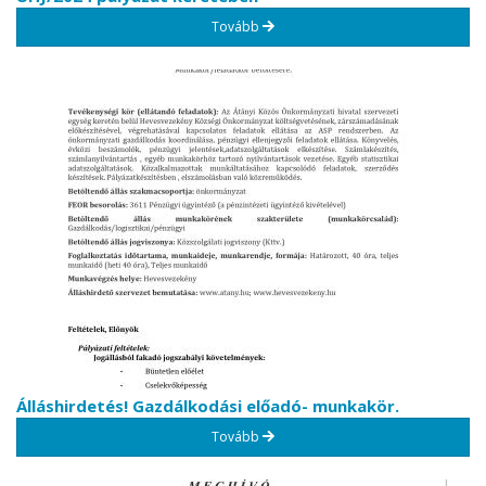
Tovább
Álláshirdetés! Gazdálkodási előadó- munkakör.
Tovább