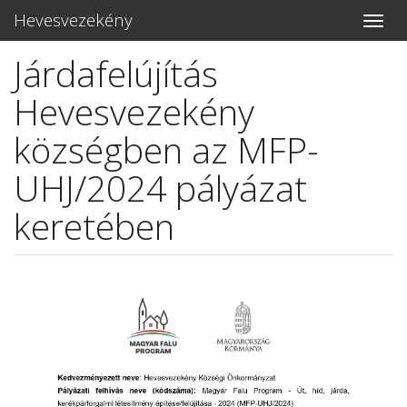
Hevesvezekény
Toggle
naviga
Járdafelújítás
Ugrás
a
Hevesvezekény
tartalomra
községben az MFP-
UHJ/2024 pályázat
keretében
Lead
kép