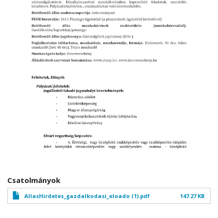
Csatolmányok
AllasHirdetes_gazdalkodasi_eloado (1).pdf
147.27 KB