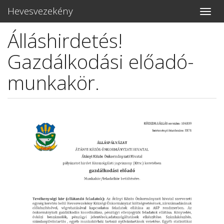
Hevesvezekény
Toggle
naviga
Álláshirdetés!
Ugrás
a
Gazdálkodási előadó-
tartalomra
munkakör.
Lead
kép